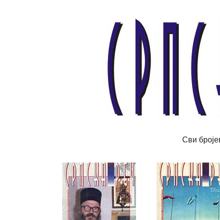
Сви броје