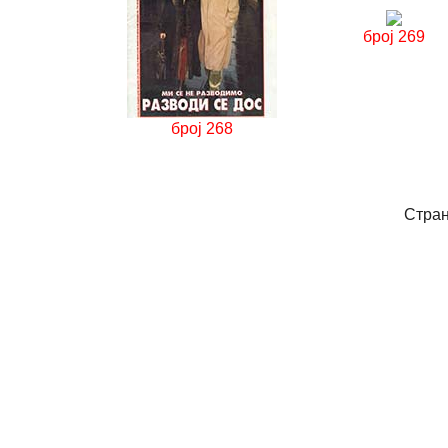
број 269
број 268
Стра