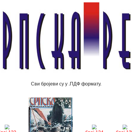
Сви бројеви су у .ПДФ формату.